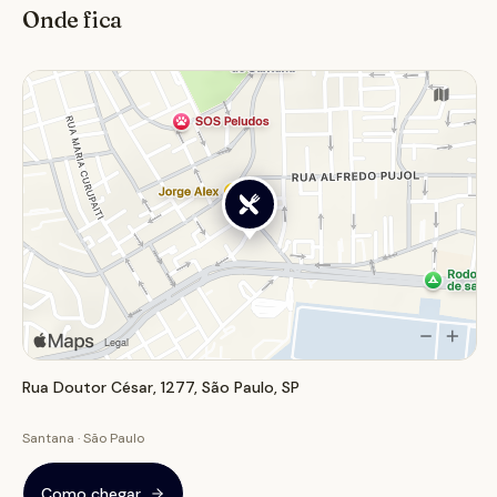
Onde fica
É um lugar ideal para quem busca um programa
agradável, seja para um almoço casual, um happy hour
descontraído ou para comemorações especiais. O
espaço, que já participou do concurso Comida di
Buteco, oferece uma variedade de opções que
agradam a diferentes paladares, desde os clássicos
bolinhos de carne e bacalhau até sanduíches e
canapés. O Bar do Milton se posiciona como um ponto
de encontro na Zona Norte, combinando a atmosfera
de boteco com a qualidade de um restaurante que
serve refeições completas.
Rua Doutor César, 1277, São Paulo, SP
Santana · São Paulo
Como chegar