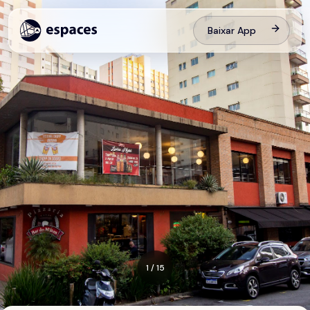
Baixar App
1
/
15