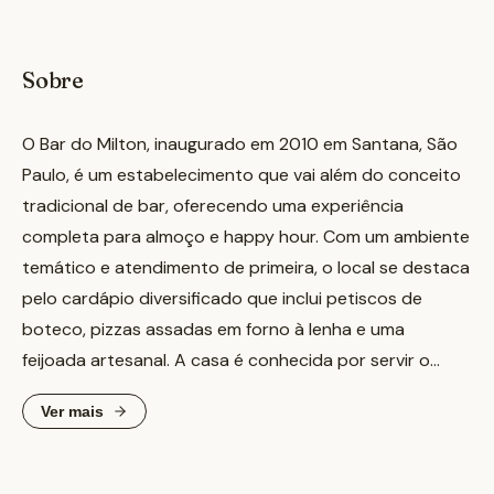
Sobre
O Bar do Milton, inaugurado em 2010 em Santana, São
Paulo, é um estabelecimento que vai além do conceito
tradicional de bar, oferecendo uma experiência
completa para almoço e happy hour. Com um ambiente
temático e atendimento de primeira, o local se destaca
pelo cardápio diversificado que inclui petiscos de
boteco, pizzas assadas em forno à lenha e uma
feijoada artesanal. A casa é conhecida por servir o
chopp Brahma na temperatura ideal, com uma chopeira
Ver mais
que é atração à parte. Nos finais de semana, o chef
prepara um menu à la carte, com a tradicional feijoada
aos sábados e bacalhoada aos domingos.