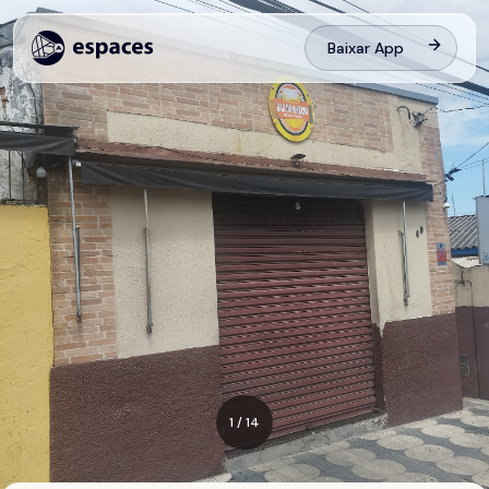
Baixar App
1
/
14