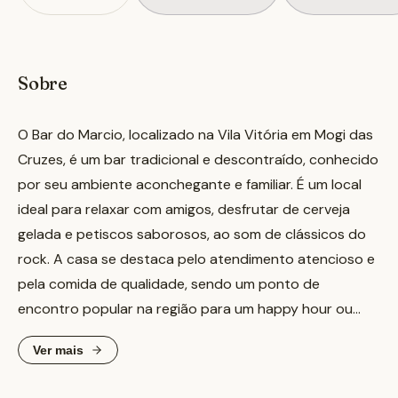
Sobre
O Bar do Marcio, localizado na Vila Vitória em Mogi das
Cruzes, é um bar tradicional e descontraído, conhecido
por seu ambiente aconchegante e familiar. É um local
ideal para relaxar com amigos, desfrutar de cerveja
gelada e petiscos saborosos, ao som de clássicos do
rock. A casa se destaca pelo atendimento atencioso e
pela comida de qualidade, sendo um ponto de
encontro popular na região para um happy hour ou
para descontrair no fim de semana. Entre os
Ver mais
destaques do cardápio, visitantes mencionam o bolovo
e o torresmo, além de um lanche de pernil servido em