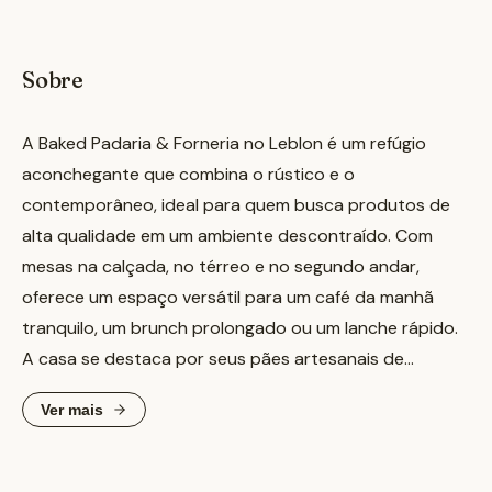
Sobre
A Baked Padaria & Forneria no Leblon é um refúgio
aconchegante que combina o rústico e o
contemporâneo, ideal para quem busca produtos de
alta qualidade em um ambiente descontraído. Com
mesas na calçada, no térreo e no segundo andar,
oferece um espaço versátil para um café da manhã
tranquilo, um brunch prolongado ou um lanche rápido.
A casa se destaca por seus pães artesanais de
fermentação natural, viennoiseries e uma variedade de
Ver mais
doces e salgados que equilibram técnica e
simplicidade. Entre os destaques do cardápio estão o
Supreme Croissant, o Cinnamon Roll com caramelo