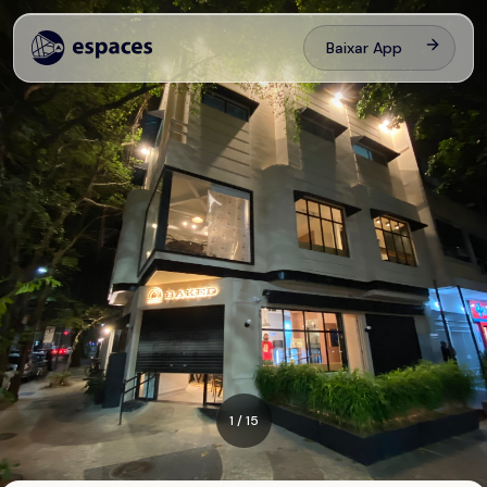
Baixar App
1
/
15