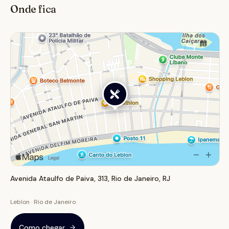
Onde fica
salgado e o exclusivo Sourdough Ice Cream, que
reaproveita o pão de fermentação natural. É o local
perfeito para um café da manhã ou brunch, ou para um
lanche da tarde com produtos frescos e saborosos.
Avenida Ataulfo de Paiva, 313, Rio de Janeiro, RJ
Leblon · Rio de Janeiro
Como chegar